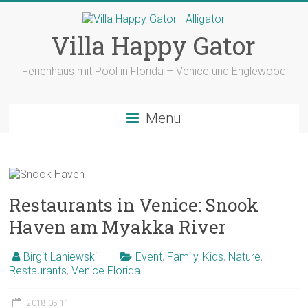
Zum
Inhalt
springen
Villa Happy Gator
Ferienhaus mit Pool in Florida – Venice und Englewood
Menü
Restaurants in Venice: Snook
Haven am Myakka River
Birgit Laniewski
Event
,
Family
,
Kids
,
Nature
,
Restaurants
,
Venice Florida
2018-05-11