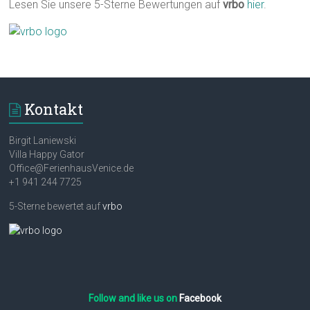
Lesen Sie unsere 5-Sterne Bewertungen auf
vrbo
hier
.
Kontakt
Birgit Laniewski
Villa Happy Gator
Office@FerienhausVenice.de
+1 941 244 7725
5-Sterne bewertet auf
vrbo
Follow and like us on
Facebook