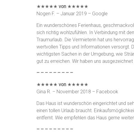
★★★★★
von
★★★★★
Nogen F. – Januar 2019 – Google
Ein wunderschönes Ferienhaus, geschmackvoll e
sich richtig wohlzufühlen. In Verbindung mit dem
Traumurlaub. Die Vermieterin hat uns hervorrag
wertvollen Tipps und Informationen versorgt. D
wichtigsten Sachen in der Umgebung, wie Strän
gut zu erreichen. Wir haben uns ausgezeichne
– – – – – – – – –
★★★★★
von
★★★★★
Gina R. – November 2018 – Facebook
Das Haus ist wunderschön eingerichtet und sehr
einen tollen Urlaub braucht. Einkaufsmöglichke
entfernt. Wie empfehlen das Haus gerne weiter 
– – – – – – – – –