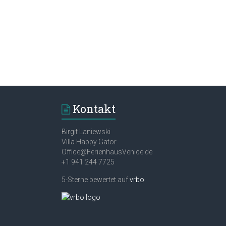
Kontakt
Birgit Laniewski
Villa Happy Gator
Office@FerienhausVenice.de
+1 941 244 7725
5-Sterne bewertet auf
vrbo