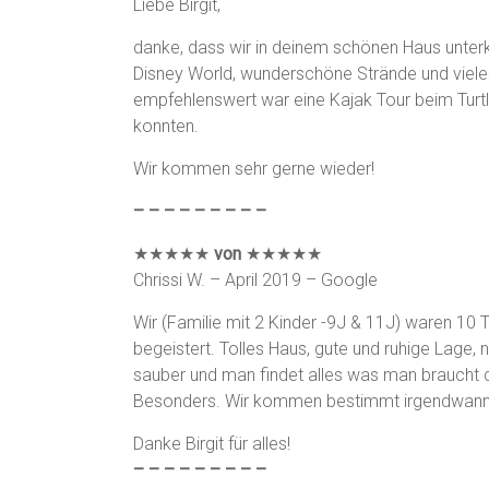
Liebe Birgit,
danke, dass wir in deinem schönen Haus unterko
Disney World, wunderschöne Strände und vieles
empfehlenswert war eine Kajak Tour beim Turtl
konnten.
Wir kommen sehr gerne wieder!
– – – – – – – – –
★★★★★
von
★★★★★
Chrissi W. – April 2019 – Google
Wir (Familie mit 2 Kinder -9J & 11J) waren 10 T
begeistert. Tolles Haus, gute und ruhige Lage, 
sauber und man findet alles was man braucht do
Besonders. Wir kommen bestimmt irgendwann
Danke Birgit für alles!
– – – – – – – – –