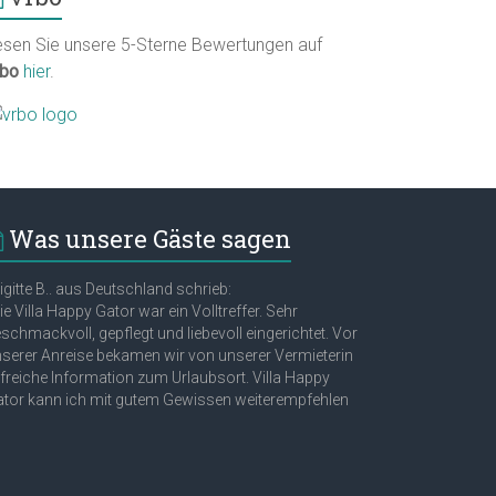
esen Sie unsere 5-Sterne Bewertungen auf
rbo
hier
.
Was unsere Gäste sagen
igitte B.. aus Deutschland schrieb:
ie Villa Happy Gator war ein Volltreffer. Sehr
schmackvoll, gepflegt und liebevoll eingerichtet. Vor
serer Anreise bekamen wir von unserer Vermieterin
lfreiche Information zum Urlaubsort. Villa Happy
tor kann ich mit gutem Gewissen weiterempfehlen