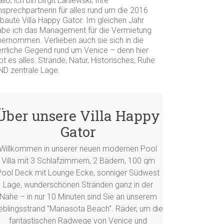
llo, ich bin Birgit Laniewski, Ihre
nsprechpartnerin für alles rund um die 2016
rbaute Villa Happy Gator. Im gleichen Jahr
abe ich das Management für die Vermietung
bernommen. Verlieben auch sie sich in die
errliche Gegend rund um Venice – denn hier
bt es alles: Strände, Natur, Historisches, Ruhe
ND zentrale Lage.
Über unsere Villa Happy
Gator
Willkommen in unserer neuen modernen Pool
Villa mit 3 Schlafzimmern, 2 Bädern, 100 qm
Pool Deck mit Lounge Ecke, sonniger Südwest
Lage, wunderschönen Stränden ganz in der
Nähe – in nur 10 Minuten sind Sie an unserem
ieblingsstrand "Manasota Beach". Räder, um die
fantastischen Radwege von Venice und