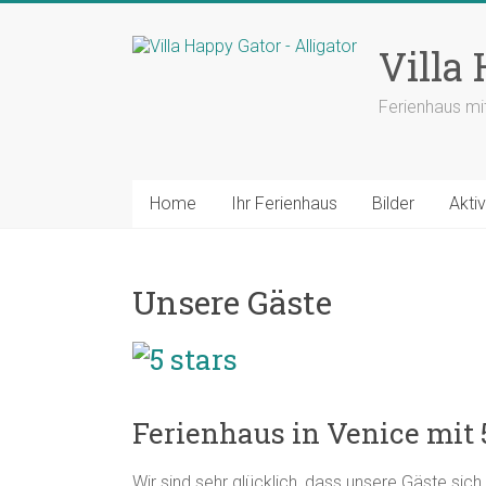
Zum
Inhalt
Villa
springen
Ferienhaus mi
Home
Ihr Ferienhaus
Bilder
Aktiv
Unsere Gäste
Ferienhaus in Venice mit
Wir sind sehr glücklich, dass unsere Gäste sich 