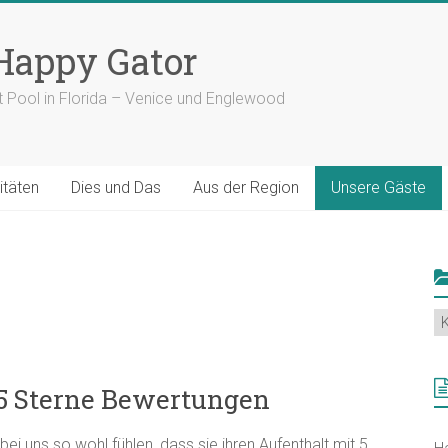
 Happy Gator
t Pool in Florida – Venice und Englewood
itäten
Dies und Das
Aus der Region
Unsere Gäste
N
K
s
 5 Sterne Bewertungen
bei uns so wohl fühlen, dass sie ihren Aufenthalt mit 5