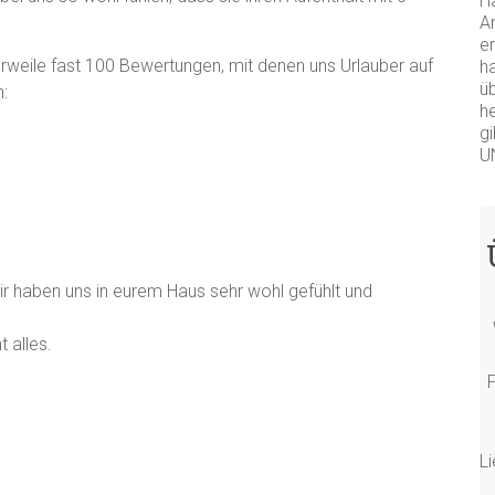
Ha
A
e
rweile fast 100 Bewertungen, mit denen uns Urlauber auf
h
ü
:
h
gi
U
r haben uns in eurem Haus sehr wohl gefühlt und
t alles.
L