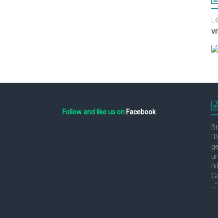
L
v
Follow and like us on
Facebook
Br
“D
ge
un
hi
Ga
..."