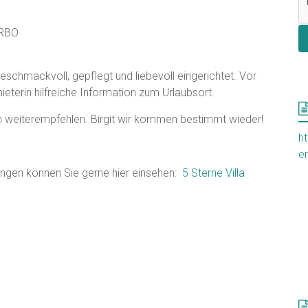
VRBO
geschmackvoll, gepflegt und liebevoll eingerichtet. Vor
eterin hilfreiche Information zum Urlaubsort.
n weiterempfehlen. Birgit wir kommen bestimmt wieder!
h
en
tungen können Sie gerne hier einsehen:
5 Sterne Villa