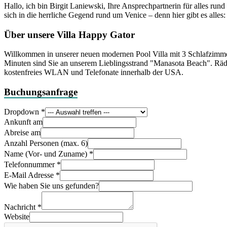
Hallo, ich bin Birgit Laniewski, Ihre Ansprechpartnerin für alles r
sich in die herrliche Gegend rund um Venice – denn hier gibt es alle
Über unsere Villa Happy Gator
Willkommen in unserer neuen modernen Pool Villa mit 3 Schlafzimm
Minuten sind Sie an unserem Lieblingsstrand "Manasota Beach". Räde
kostenfreies WLAN und Telefonate innerhalb der USA.
Buchungsanfrage
Dropdown
*
Ankunft am
Abreise am
Anzahl Personen (max. 6)
Name (Vor- und Zuname)
*
Telefonnummer
*
E-Mail Adresse
*
Wie haben Sie uns gefunden?
Nachricht
*
Website