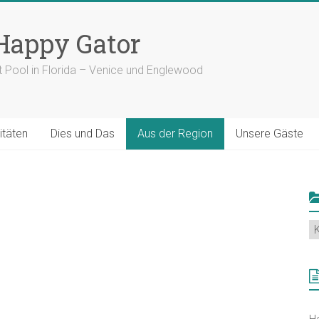
 Happy Gator
t Pool in Florida – Venice und Englewood
itäten
Dies und Das
Aus der Region
Unsere Gäste
N
K
s