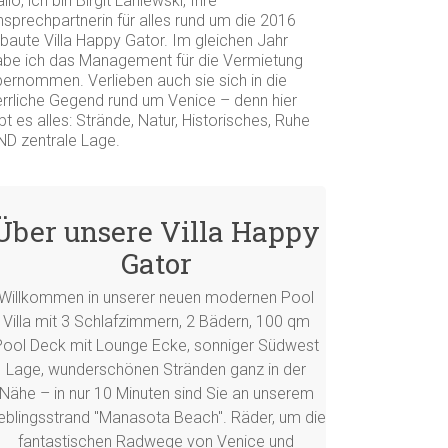
llo, ich bin Birgit Laniewski, Ihre
nsprechpartnerin für alles rund um die 2016
rbaute Villa Happy Gator. Im gleichen Jahr
abe ich das Management für die Vermietung
bernommen. Verlieben auch sie sich in die
errliche Gegend rund um Venice – denn hier
bt es alles: Strände, Natur, Historisches, Ruhe
ND zentrale Lage.
Über unsere Villa Happy
Gator
Willkommen in unserer neuen modernen Pool
Villa mit 3 Schlafzimmern, 2 Bädern, 100 qm
Pool Deck mit Lounge Ecke, sonniger Südwest
Lage, wunderschönen Stränden ganz in der
Nähe – in nur 10 Minuten sind Sie an unserem
ieblingsstrand "Manasota Beach". Räder, um die
fantastischen Radwege von Venice und