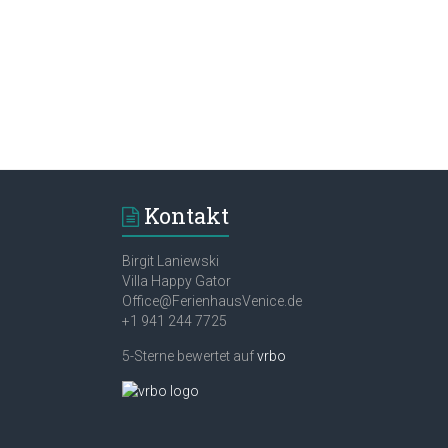
Kontakt
Birgit Laniewski
Villa Happy Gator
Office@FerienhausVenice.de
+1 941 244 7725
5-Sterne bewertet auf
vrbo