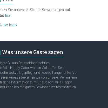
esen Sie unsere 5-Sterne Bewertungen auf
rbo
hier
.
Was unsere Gäste sagen
igitte B.. aus Deutschland schrieb:
ie Villa Happy Gator war ein Volltreffer. Sehr
schmackvoll, gepflegt und liebevoll eingerichtet. Vor
serer Anreise bekamen wir von unserer Vermieterin
lfreiche Information zum Urlaubsort. Villa Happy
tor kann ich mit gutem Gewissen weiterempfehlen