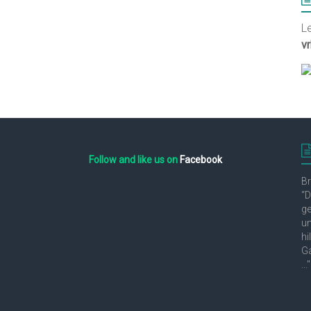
L
v
Follow and like us on
Facebook
Br
“D
ge
un
hi
Ga
..."