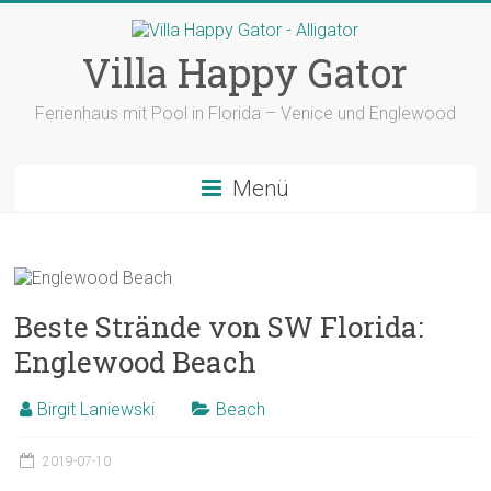
Zum
Inhalt
springen
Villa Happy Gator
Ferienhaus mit Pool in Florida – Venice und Englewood
Menü
Beste Strände von SW Florida:
Englewood Beach
Birgit Laniewski
Beach
2019-07-10