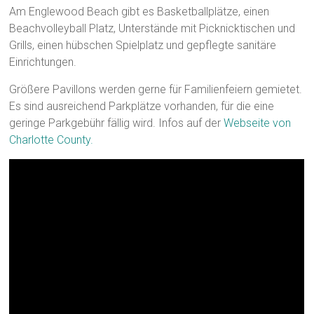
Am Englewood Beach gibt es Basketballplätze, einen
Beachvolleyball Platz, Unterstände mit Picknicktischen und
Grills, einen hübschen Spielplatz und gepflegte sanitäre
Einrichtungen.
Größere Pavillons werden gerne für Familienfeiern gemietet.
Es sind ausreichend Parkplätze vorhanden, für die eine
geringe Parkgebühr fällig wird. Infos auf der
Webseite von
Charlotte County.